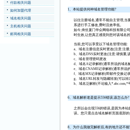
付款相关问题
1、本站提供何种域名管理功能?
如何加盟代理
域名相关问题
以往注册域名,通常不能自主管理,当
系进行手工修改,费时且效率低。
主机相关问题
如今,倚仗厦门华众网络科技有限公司
邮局相关问题
时生效,让您真正感觉到您对该域名
当前,您可以享受以下域名管理功能:
a、域名注册信息实时更改(注意:注册人
b、域名DNS实时更改(注意:请慎重
c、域名管理密码更改
d、域名A记录解析(通常所说的域名解
e、域名CNAME记录解析(通常所说
f、域名MX记录解析(即邮件交换记录
g、域名URL转发与隐藏转发(可以
h、域名泛解析(不论输入*.abc.co
6、域名解析老是提示556错误,该怎么办?
之所以会出现556的错误,是因为本
误。您只需点击域名解析页面底部的按
8、为什么我做完解析后,有的地方还不能