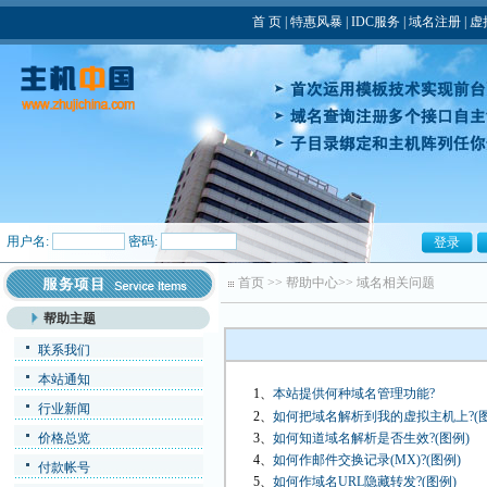
首 页
|
特惠风暴
|
IDC服务
|
域名注册
|
虚
用户名:
密码:
首页
>>
帮助中心
>>
域名相关问题
帮助主题
联系我们
本站通知
1、
本站提供何种域名管理功能?
行业新闻
2、
如何把域名解析到我的虚拟主机上?(图
价格总览
3、
如何知道域名解析是否生效?(图例)
4、
如何作邮件交换记录(MX)?(图例)
付款帐号
5、
如何作域名URL隐藏转发?(图例)