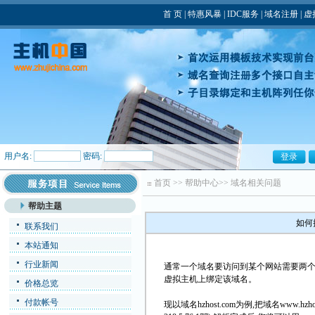
首 页
|
特惠风暴
|
IDC服务
|
域名注册
|
虚
用户名:
密码:
首页
>>
帮助中心
>>
域名相关问题
帮助主题
如何
联系我们
本站通知
行业新闻
通常一个域名要访问到某个网站需要两个
虚拟主机上绑定该域名。
价格总览
付款帐号
现以域名hzhost.com为例,把域名www.h