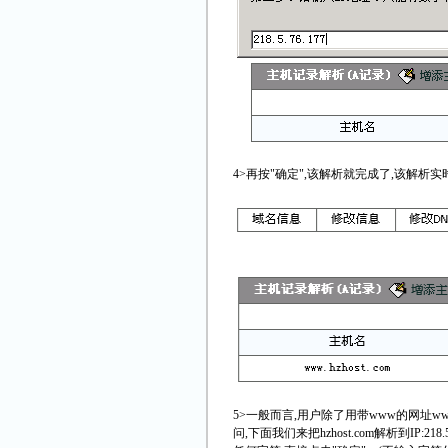
4>再按"确定",该解析就完成了,该解析
5>一般而言,用户除了用带www的网址www.h
问,下面我们来把hzhost.com解析到IP:2