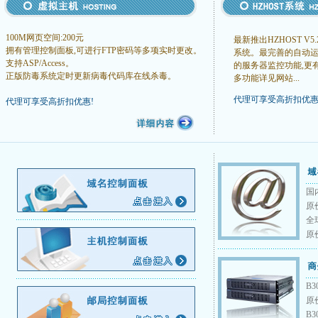
100M网页空间:200元
最新推出HZHOST V
拥有管理控制面板,可进行FTP密码等多项实时更改。
系统。最完善的自动
支持ASP/Access。
的服务器监控功能,更
正版防毒系统定时更新病毒代码库在线杀毒。
多功能详见网站...
代理可享受高折扣优惠
代理可享受高折扣优惠!
国
原
全
原价
B3
原价
B3