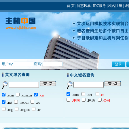
首 页
|
特惠风暴
|
IDC服务
|
域名注册
|
虚
用户名:
密码:
.com
.net
.cc
.com
.com.cn
.cn
.中国
.网络
.
公司
.net
.net.cn
.cc
.org
.org.cn
.tv