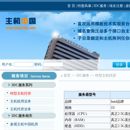
首 页
|
特惠风暴
|
IDC服务
|
域名注册
|
虚
用户名:
密码:
首页
>>
IDC服务
>>
特型主机托管
IDC服务系列
特型主机托管
服务器型号
主机租用业务
品牌
Intel品牌
规格
1U
主机托管业务
处理器（CPU）
真正2.5G直接
IDC服务相关
内存（RAM）
真正2.5G直接
参观主机中国机房
硬盘（HDD）
真正2.5G直接