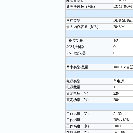
处理器缓存
512K-1M
处理器外频（
MHz）
533M-800M
内存类型
DDR SDRam
最大内存容量（
MB）
2048 M
IDE控制器
1/2
SCSI控制器
0/1
RAID控制器
0
网卡类型
/数量
10/100M
电源类型
单电源
电源数量
1
额定电压（
V）
220
额定功率（
W）
200
工作温度（℃）
5 - 35
工作湿度
20% - 80%
工作高度（米）
3000
存储温度（℃）
-20 - 60