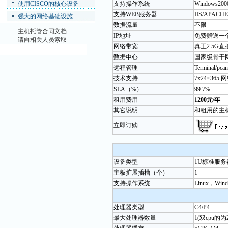
使用CISCO的核心设备
支持操作系统
Windows2000
支持WEB服务器
IIS/APACHE
强大的网络基础设施
数据流量
不限
主机托管合同文档
IP地址
免费赠送一个
请向相关人员索取
网络带宽
真正2.5G直接
数据中心
国家级骨干
远程管理
Terminal/pcan
技术支持
7x24×3
SLA（%）
99.7%
租用费用
1200元/年
其它说明
和租用的主
立即订购
设备类型
1U标准服务
主板扩展插槽（个）
1
支持操作系统
Linux，Wind
处理器类型
C4/P4
最大处理器数量
1(双cpu的为2