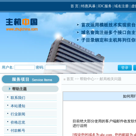
首 页
|
特惠风暴
|
IDC服务
|
域名注册
|
虚
用户名:
密码:
首页
>>
帮助中心
>>
邮局相关问题
帮助主题
如何用F
联系我们
本站通知
行业新闻
目前绝大部分使用的客户端邮件收发软件是Fox
价格总览
进行说明
付款帐号
[假设您的域名为:abc.com , 您的邮箱为:abc