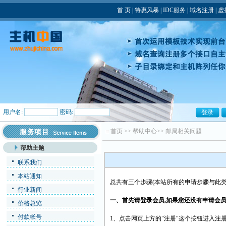
首 页
|
特惠风暴
|
IDC服务
|
域名注册
|
虚
用户名:
密码:
首页
>>
帮助中心
>>
邮局相关问题
帮助主题
联系我们
本站通知
总共有三个步骤(本站所有的申请步骤与此类
行业新闻
一、首先请登录会员,如果您还没有申请会员
价格总览
付款帐号
1、点击网页上方的"注册"这个按钮进入注