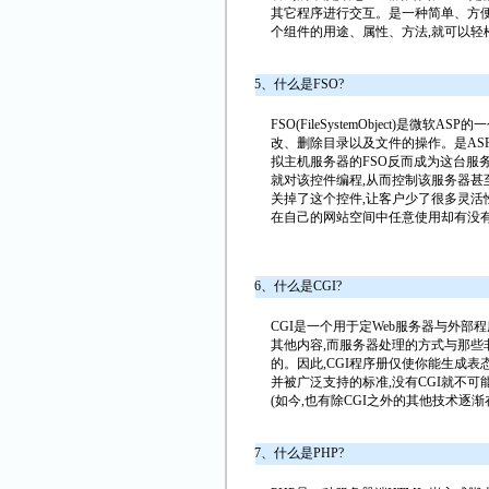
其它程序进行交互。是一种简单、方便的
个组件的用途、属性、方法,就可以轻松
5、什么是FSO?
FSO(FileSystemObject)
改、删除目录以及文件的操作。是AS
拟主机服务器的FSO反而成为这台服
就对该控件编程,从而控制该服务器
关掉了这个控件,让客户少了很多灵活
在自己的网站空间中任意使用却有没
6、什么是CGI?
CGI是一个用于定Web服务器与外部
其他内容,而服务器处理的方式与那些
的。因此,CGI程序册仅使你能生成
并被广泛支持的标准,没有CGI就不可
(如今,也有除CGI之外的其他技术逐渐
7、什么是PHP?