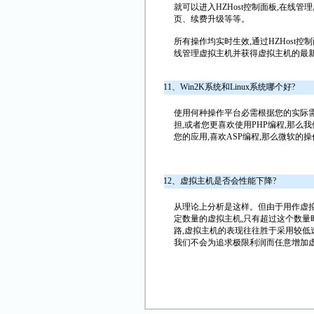
就可以进入HZHost控制面板,在线
页、续费升级等等。
所有操作均实时生效,通过HZHost
线管理虚拟主机并获得虚拟主机的最
11、Win2K系统和Linux系统哪个好?
使用何种操作平台必需根据您的实际
担,或者您更喜欢使用PHP编程,那么
您的应用,喜欢ASP编程,那么微软的
12、虚拟主机是否会性能下降?
从理论上分析是这样。但由于用作虚
定数量的虚拟主机,只有超过这个数量
路,虚拟主机的表现往往胜于采用较低速度
我们不会为追求极限利润而任意增加