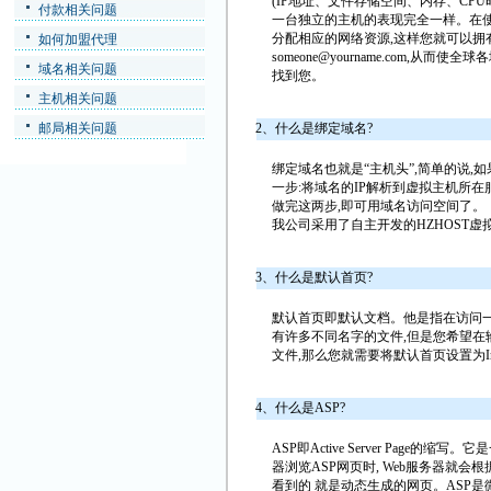
(IP地址、文件存储空间、内存、CP
付款相关问题
一台独立的主机的表现完全一样。在
分配相应的网络资源,这样您就可以拥有自己
如何加盟代理
someone@yourname.com,从而使全
域名相关问题
找到您。
主机相关问题
邮局相关问题
2、什么是绑定域名?
绑定域名也就是“主机头”,简单的说,
一步:将域名的IP解析到虚拟主机所在
做完这两步,即可用域名访问空间了。
我公司采用了自主开发的HZHOST
3、什么是默认首页?
默认首页即默认文档。他是指在访问
有许多不同名字的文件,但是您希望在输入网址
文件,那么您就需要将默认首页设置为Index
4、什么是ASP?
ASP即Active Server Page的缩
器浏览ASP网页时, Web服务器就
看到的 就是动态生成的网页。ASP是